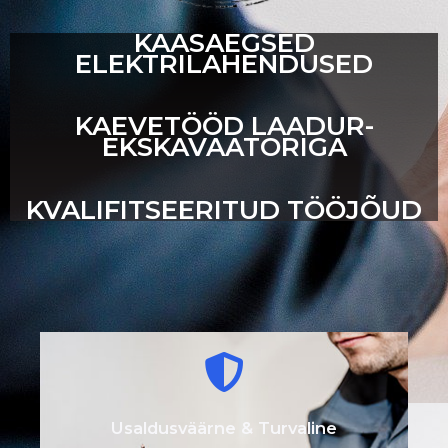
KAASAEGSED
ELEKTRILAHENDUSED
KAEVETÖÖD LAADUR-
EKSKAVAATORIGA
KVALIFITSEERITUD TÖÖJÕUD
Usaldusväärne & Turvaline