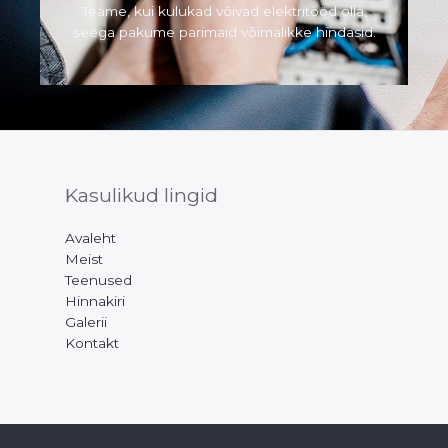
Teame, kui kulukad võivad elektritööd olla,
seega pakume parimaid võimalikke hindasid.
Kasulikud lingid
Avaleht
Meist
Teenused
Hinnakiri
Galerii
Kontakt