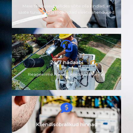
Meie teenuseid tellides võite olla kindlad, et
saate turvalised ja töökindlad elektrilahendused.
24/7 hädaabi
Reageerime
hädaolukordadele kiiresti.
Kliendisõbralikud hinnad