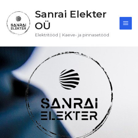
Skip
Main
to
Sanrai Elekter
content
Men
OÜ
Elektritööd | Kaeve- ja pinnasetööd